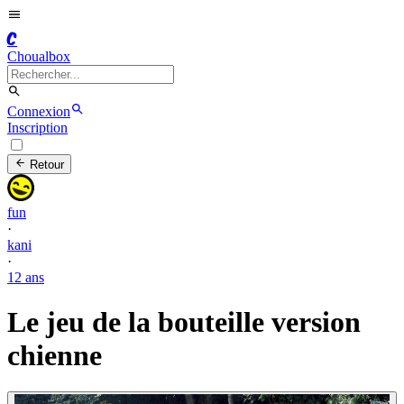
C
Choualbox
Connexion
Inscription
Retour
fun
·
kani
·
12 ans
Le jeu de la bouteille version
chienne