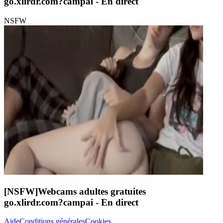
go.xlirdr.com?campai
- En direct
NSFW
[NSFW]
Webcams adultes gratuites
go.xlirdr.com?campai
- En direct
Aide
Conditions générales
Cookies