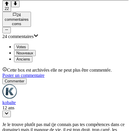
22
24
commentaire
s
com
s
24
commentaire
s
Votes
Nouveaux
Anciens
Cette box est archivées elle ne peut plus être commentée.
Poster un commentaire
Commenter
kobalte
12 ans
Je le trouve plutôt pas mal (je connais pas tes compétences dans ce
domaine) mais il manque de vie, il est trop droit, trop carré, les