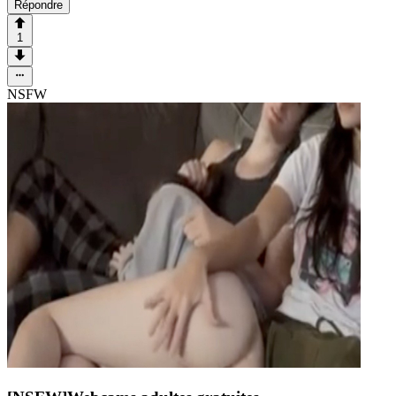
Répondre
1
NSFW