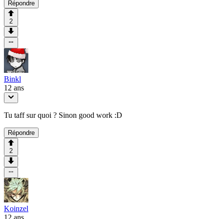
Répondre
2
Binkl
12 ans
Tu taff sur quoi ? Sinon good work :D
Répondre
2
Koinzel
12 ans