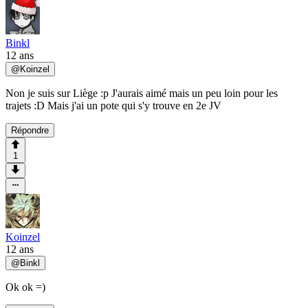
Binkl
12 ans
@
Koinzel
Non je suis sur Liège :p J'aurais aimé mais un peu loin pour les
trajets :D Mais j'ai un pote qui s'y trouve en 2e JV
Répondre
1
Koinzel
12 ans
@
Binkl
Ok ok =)