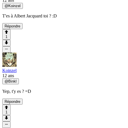
12 ans
@
Koinzel
T'es à Albert Jacquard toi ? :D
Répondre
1
Koinzel
12 ans
@
Binkl
Yep, t'y es ? =D
Répondre
1