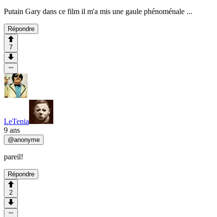
Putain Gary dans ce film il m'a mis une gaule phénoménale ...
Répondre
7
LeTenia
9 ans
@
anonyme
pareil!
Répondre
2