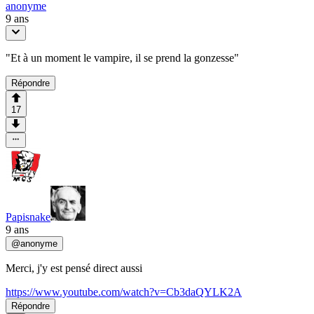
anonyme
9 ans
"Et à un moment le vampire, il se prend la gonzesse"
Répondre
17
Papisnake
9 ans
@
anonyme
Merci, j'y est pensé direct aussi
https://www.youtube.com/watch?v=Cb3daQYLK2A
Répondre