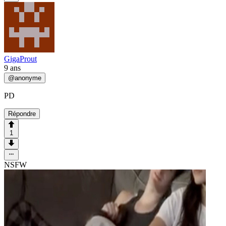
GigaProut
9 ans
@
anonyme
PD
Répondre
1
NSFW