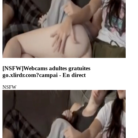
[NSFW]
Webcams adultes gratuites
go.xlirdr.com?campai
- En direct
NSFW