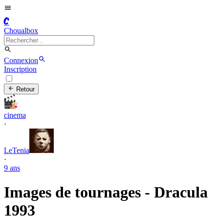
C
Choualbox
Connexion
Inscription
Retour
cinema
·
LeTenia
·
9 ans
Images de tournages - Dracula
1993