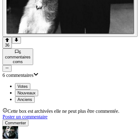
36
6
commentaire
s
com
s
6
commentaire
s
Votes
Nouveaux
Anciens
Cette box est archivées elle ne peut plus être commentée.
Poster un commentaire
Commenter