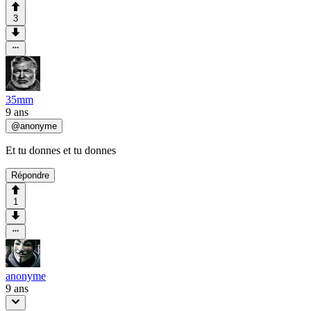
3
35mm
9 ans
@
anonyme
Et tu donnes et tu donnes
Répondre
1
anonyme
9 ans