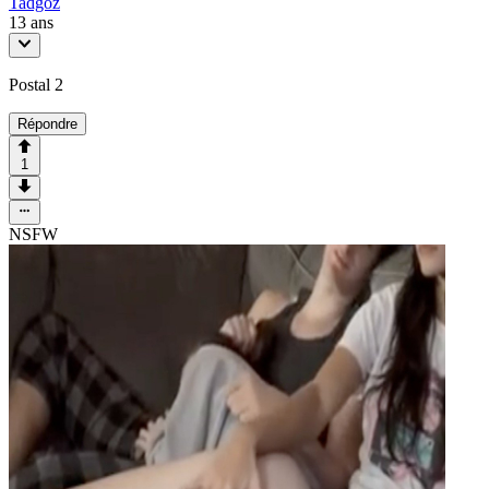
Tadgoz
13 ans
Postal 2
Répondre
1
NSFW