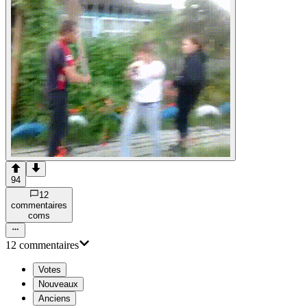
94
12
commentaire
s
com
s
12
commentaire
s
Votes
Nouveaux
Anciens