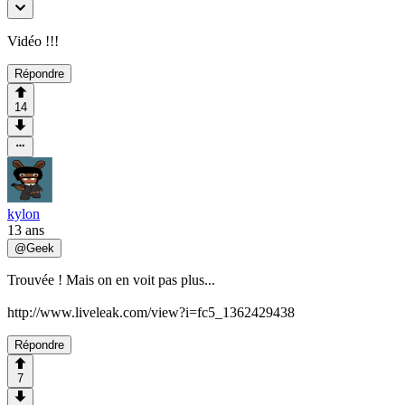
Vidéo !!!
Répondre
14
kylon
13 ans
@
Geek
Trouvée ! Mais on en voit pas plus...
http://www.liveleak.com/view?i=fc5_1362429438
Répondre
7