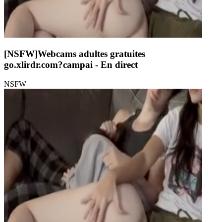
[NSFW]
Webcams adultes gratuites
go.xlirdr.com?campai
- En direct
NSFW