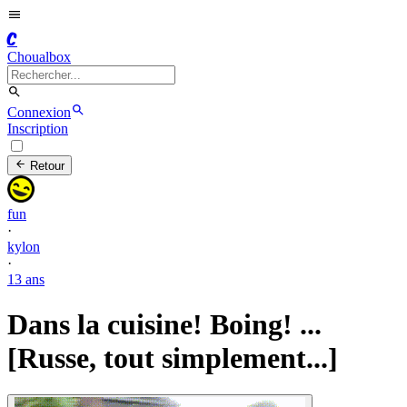
C
Choualbox
Connexion
Inscription
Retour
fun
·
kylon
·
13 ans
Dans la cuisine! Boing! ...
[Russe, tout simplement...]