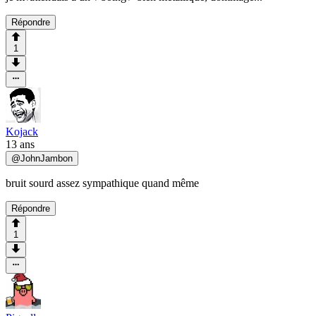
Répondre
1
Kojack
13 ans
@
JohnJambon
bruit sourd assez sympathique quand même
Répondre
1