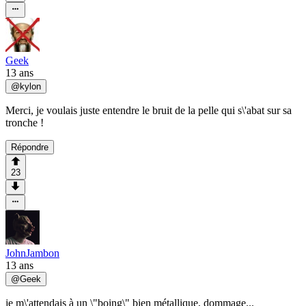
Geek
13 ans
@
kylon
Merci, je voulais juste entendre le bruit de la pelle qui s\'abat sur sa
tronche !
Répondre
23
JohnJambon
13 ans
@
Geek
je m\'attendais à un \"boing\" bien métallique, dommage...