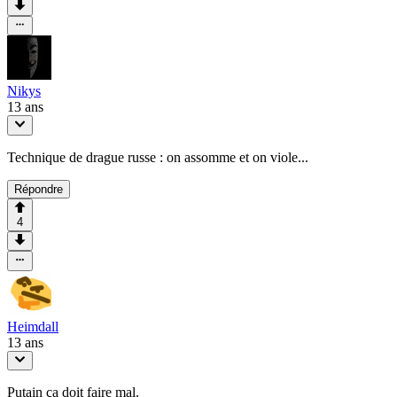
Nikys
13 ans
Technique de drague russe : on assomme et on viole...
Répondre
4
Heimdall
13 ans
Putain ça doit faire mal.