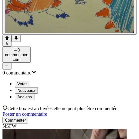
6
0
commentaire
com
0
commentaire
Votes
Nouveaux
Anciens
Cette box est archivées elle ne peut plus être commentée.
Poster un commentaire
Commenter
NSFW