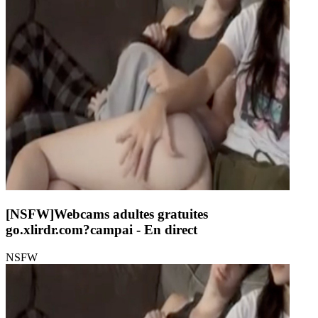
[NSFW]
Webcams adultes gratuites
go.xlirdr.com?campai
- En direct
NSFW