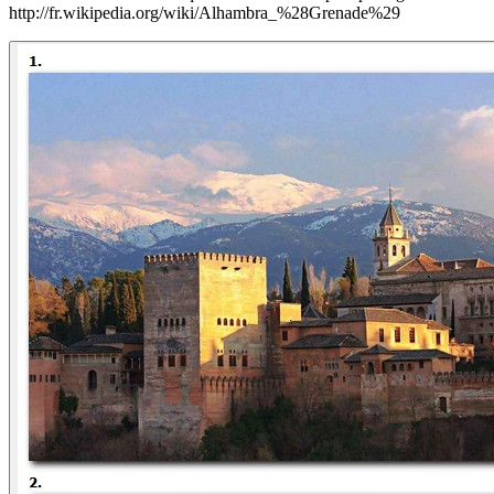
http://fr.wikipedia.org/wiki/Alhambra_%28Grenade%29