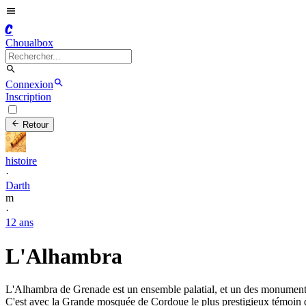
C
Choualbox
Connexion
Inscription
Retour
histoire
·
Darth
m
·
12 ans
L'Alhambra
L'Alhambra de Grenade est un ensemble palatial, et un des monuments 
C'est avec la Grande mosquée de Cordoue le plus prestigieux témoin