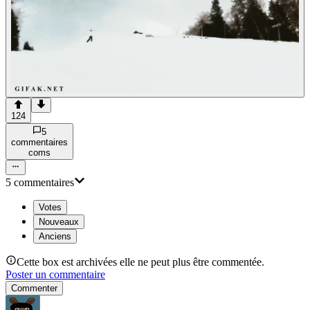
124
5
commentaire
s
com
s
5
commentaire
s
Votes
Nouveaux
Anciens
Cette box est archivées elle ne peut plus être commentée.
Poster un commentaire
Commenter