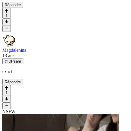
Répondre
1
Magdalenina
13 ans
@
DPsam
exact
Répondre
1
NSFW