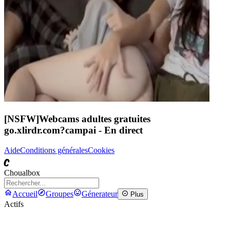
[NSFW]
Webcams adultes gratuites
go.xlirdr.com?campai
- En direct
Aide
Conditions générales
Cookies
C
Choualbox
Accueil
Groupes
Génerateur
Plus
Actifs