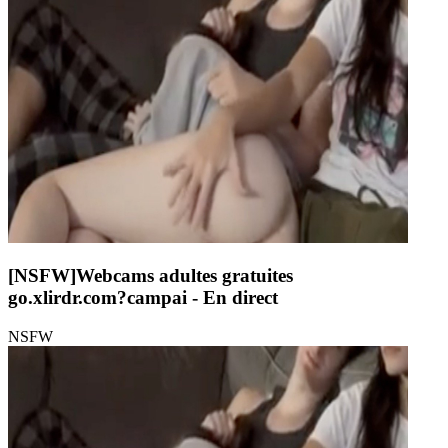
[NSFW]
Webcams adultes gratuites
go.xlirdr.com?campai
- En direct
NSFW