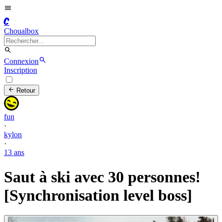
C
Choualbox
Connexion
Inscription
Retour
fun
·
kylon
·
13 ans
Saut à ski avec 30 personnes!
[Synchronisation level boss]