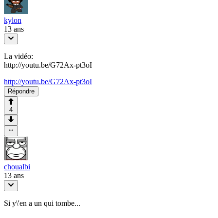
kylon
13 ans
La vidéo:
http://youtu.be/G72Ax-pt3oI
http://youtu.be/G72Ax-pt3oI
Répondre
4
choualbi
13 ans
Si y\'en a un qui tombe...