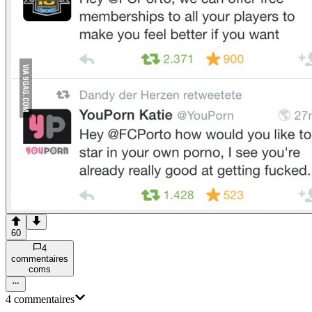
60
4
commentaire
s
com
s
4
commentaire
s