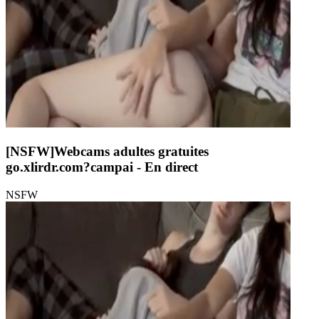
[NSFW]
Webcams adultes gratuites
go.xlirdr.com?campai
- En direct
NSFW