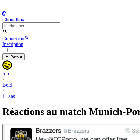
C
Choualbox
Connexion
Inscription
Retour
fun
·
Boid
·
11 ans
Réactions au match Munich-Po