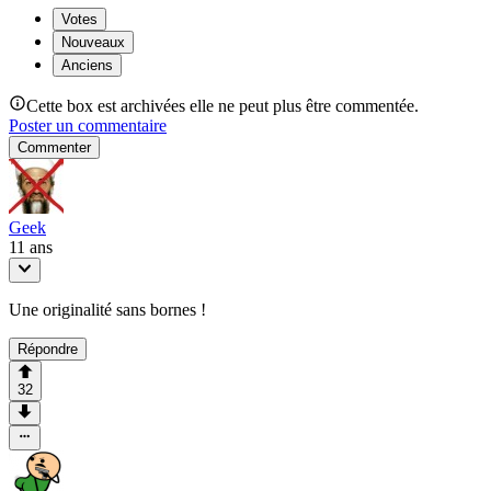
Votes
Nouveaux
Anciens
Cette box est archivées elle ne peut plus être commentée.
Poster un commentaire
Commenter
Geek
11 ans
Une originalité sans bornes !
Répondre
32