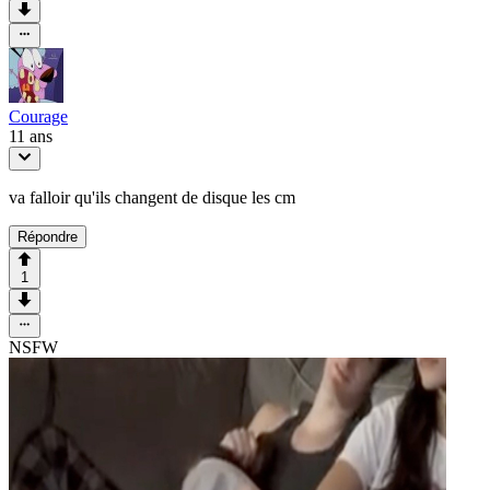
Courage
11 ans
va falloir qu'ils changent de disque les cm
Répondre
1
NSFW