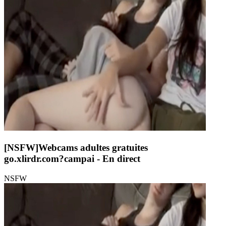
[NSFW]
Webcams adultes gratuites
go.xlirdr.com?campai
- En direct
NSFW