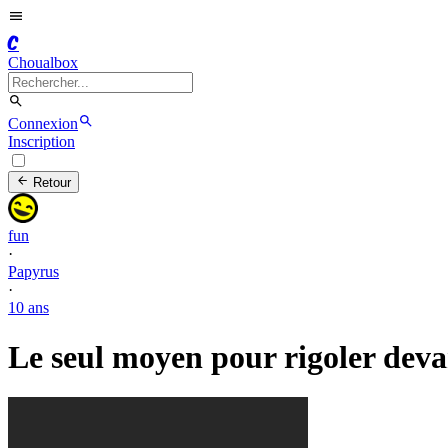
C
Choualbox
Connexion
Inscription
Retour
fun
·
Papyrus
·
10 ans
Le seul moyen pour rigoler devan