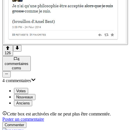
126
4
commentaire
s
com
s
4
commentaire
s
Votes
Nouveaux
Anciens
Cette box est archivées elle ne peut plus être commentée.
Poster un commentaire
Commenter