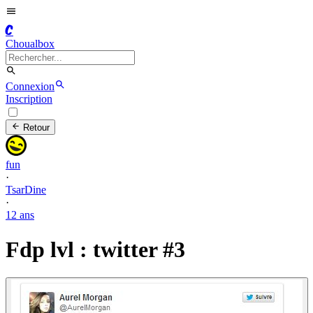
C
Choualbox
Connexion
Inscription
Retour
fun
·
TsarDine
·
12 ans
Fdp lvl : twitter #3