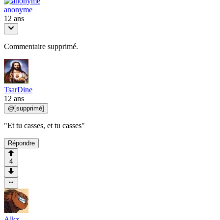
anonyme
12 ans
Commentaire supprimé.
TsarDine
12 ans
@
[supprimé]
"Et tu casses, et tu casses"
Répondre
4
Alkz