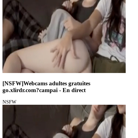
[NSFW]
Webcams adultes gratuites
go.xlirdr.com?campai
- En direct
NSFW