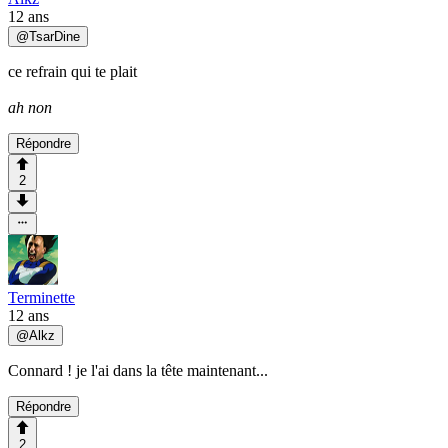
12 ans
@
TsarDine
ce refrain qui te plait
ah non
Répondre
2
Terminette
12 ans
@
Alkz
Connard ! je l'ai dans la tête maintenant...
Répondre
2