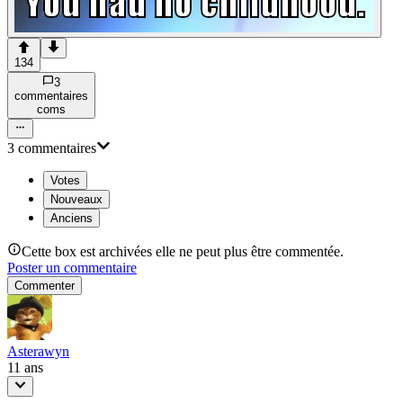
134
3
commentaire
s
com
s
3
commentaire
s
Votes
Nouveaux
Anciens
Cette box est archivées elle ne peut plus être commentée.
Poster un commentaire
Commenter
Asterawyn
11 ans