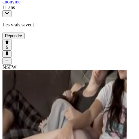
anonyme
11 ans
Les vrais savent.
Répondre
5
NSFW