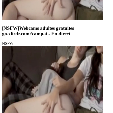
[NSFW]
Webcams adultes gratuites
go.xlirdr.com?campai
- En direct
NSFW