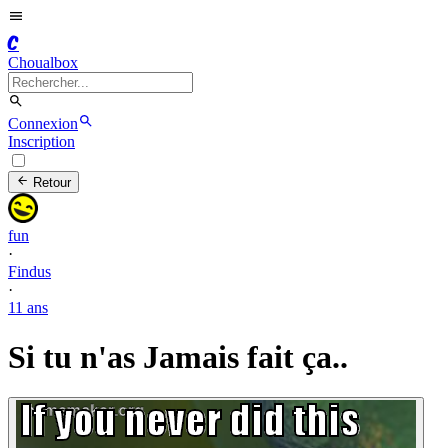
C
Choualbox
Connexion
Inscription
Retour
fun
·
Findus
·
11 ans
Si tu n'as Jamais fait ça..