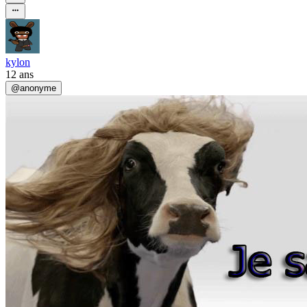
kylon
12 ans
@
anonyme