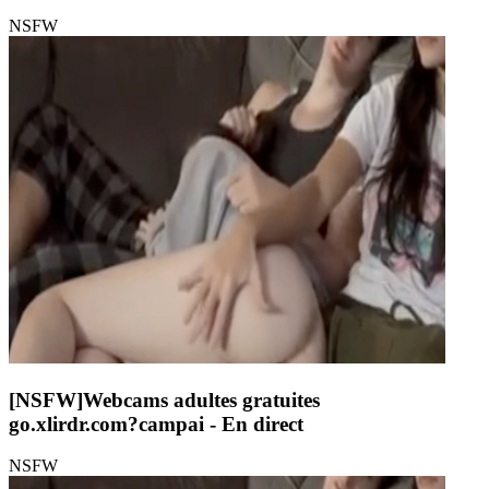
NSFW
[NSFW]
Webcams adultes gratuites
go.xlirdr.com?campai
- En direct
NSFW