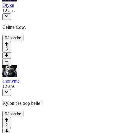
Otyku
12 ans
Celine Cow.
Répondre
6
anonyme
12 ans
Kylon t'es trop belle!
Répondre
2