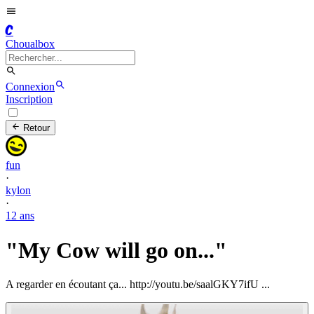
C
Choualbox
Connexion
Inscription
Retour
fun
·
kylon
·
12 ans
"My Cow will go on..."
A regarder en écoutant ça... http://youtu.be/saalGKY7ifU ...