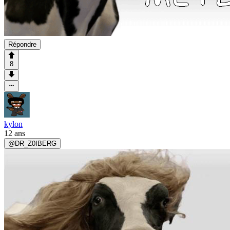
Répondre
8
kylon
12 ans
@
DR_Z0IBERG