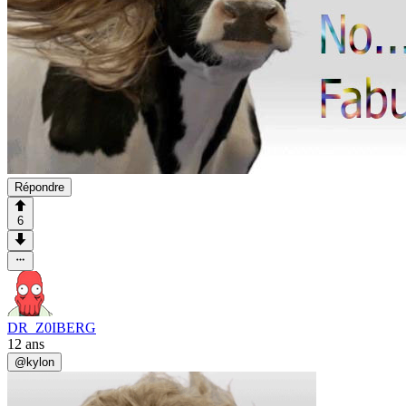
Répondre
6
DR_Z0IBERG
12 ans
@
kylon