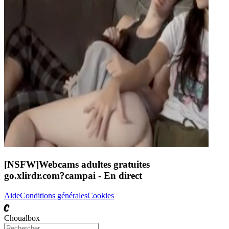
[NSFW]
Webcams adultes gratuites
go.xlirdr.com?campai
- En direct
Aide
Conditions générales
Cookies
C
Choualbox