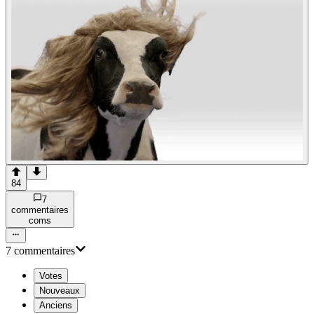
84
7
commentaire
s
com
s
7
commentaire
s
Votes
Nouveaux
Anciens