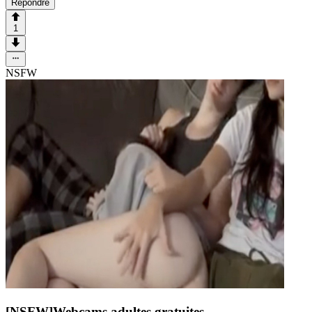
Répondre
1
NSFW
[NSFW]
Webcams adultes gratuites