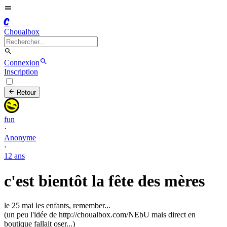
C
Choualbox
Connexion
Inscription
Retour
fun
·
Anonyme
·
12 ans
c'est bientôt la fête des mères
le 25 mai les enfants, remember...
(un peu l'idée de http://choualbox.com/NEbU mais direct en
boutique fallait oser...)