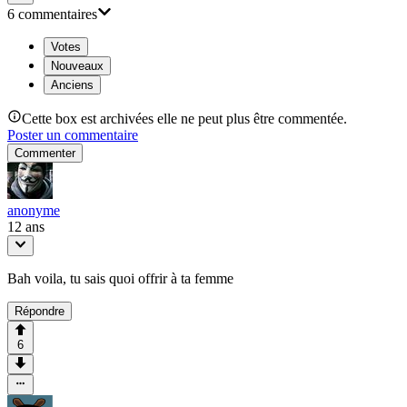
6
commentaire
s
Votes
Nouveaux
Anciens
Cette box est archivées elle ne peut plus être commentée.
Poster un commentaire
Commenter
anonyme
12 ans
Bah voila, tu sais quoi offrir à ta femme
Répondre
6