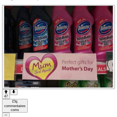
47
6
commentaire
s
com
s