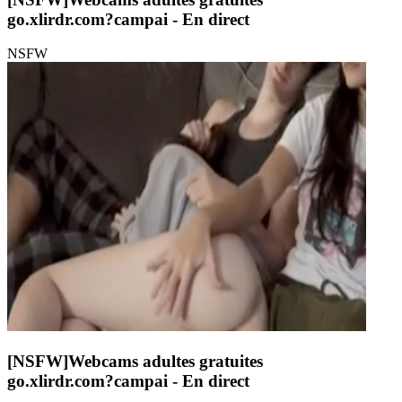
go.xlirdr.com?campai
- En direct
NSFW
[NSFW]
Webcams adultes gratuites
go.xlirdr.com?campai
- En direct