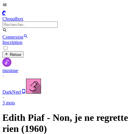
C
Choualbox
Connexion
Inscription
Retour
musique
·
DarkNgel
·
3 mois
Edith Piaf - Non, je ne regrette
rien (1960)