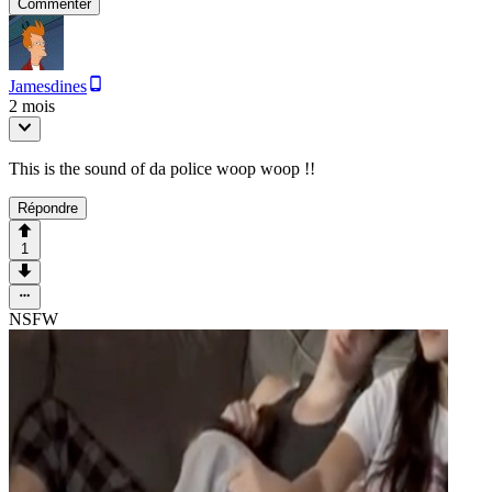
Commenter
Jamesdines
2 mois
This is the sound of da police woop woop !!
Répondre
1
NSFW