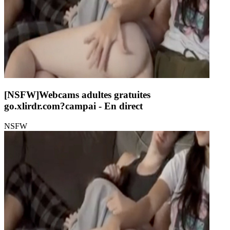
[NSFW]
Webcams adultes gratuites
go.xlirdr.com?campai
- En direct
NSFW