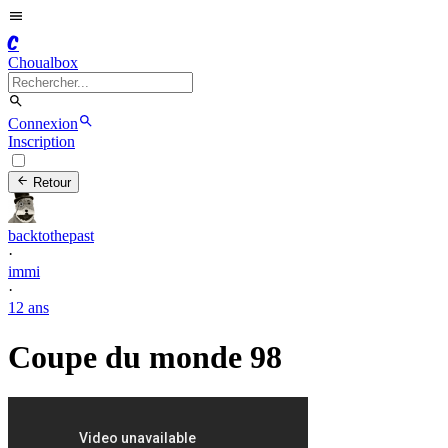
C
Choualbox
Connexion
Inscription
Retour
backtothepast
·
immi
·
12 ans
Coupe du monde 98