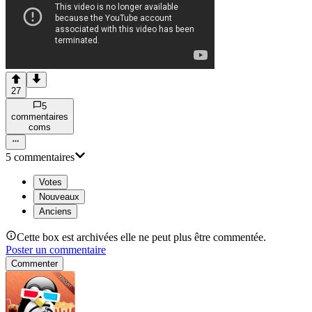
27
5
commentaire
s
com
s
5
commentaire
s
Votes
Nouveaux
Anciens
Cette box est archivées elle ne peut plus être commentée.
Poster un commentaire
Commenter