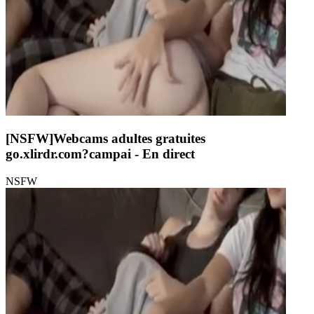
[NSFW]
Webcams adultes gratuites
go.xlirdr.com?campai
- En direct
NSFW