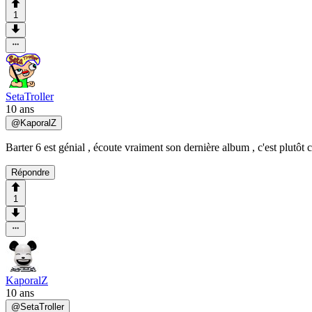
1
SetaTroller
10 ans
@
KaporalZ
Barter 6 est génial , écoute vraiment son dernière album , c'est plutôt c
Répondre
1
KaporalZ
10 ans
@
SetaTroller