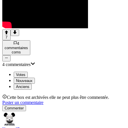
7
4
commentaire
s
com
s
4
commentaire
s
Votes
Nouveaux
Anciens
Cette box est archivées elle ne peut plus être commentée.
Poster un commentaire
Commenter