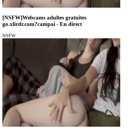
[NSFW]
Webcams adultes gratuites
go.xlirdr.com?campai
- En direct
NSFW