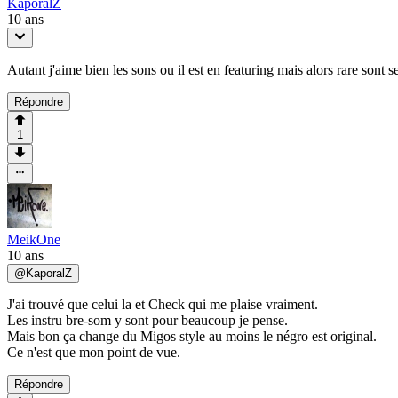
KaporalZ
10 ans
Autant j'aime bien les sons ou il est en featuring mais alors rare sont s
Répondre
1
MeikOne
10 ans
@
KaporalZ
J'ai trouvé que celui la et Check qui me plaise vraiment.
Les instru bre-som y sont pour beaucoup je pense.
Mais bon ça change du Migos style au moins le négro est original.
Ce n'est que mon point de vue.
Répondre