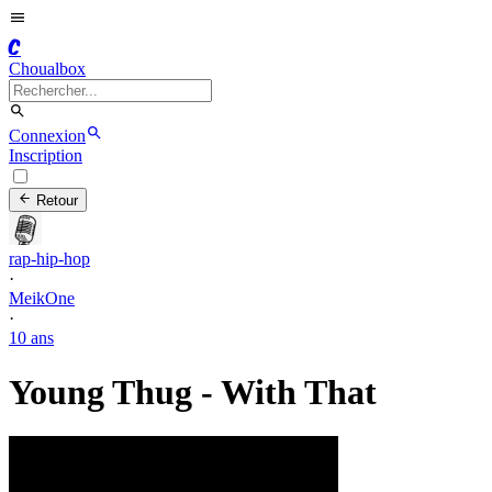
C
Choualbox
Connexion
Inscription
Retour
rap-hip-hop
·
MeikOne
·
10 ans
Young Thug - With That