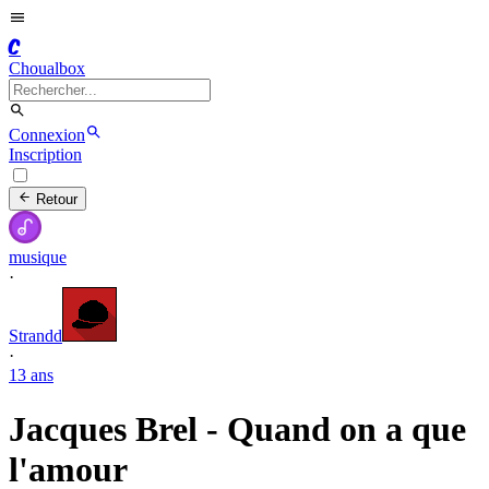
C
Choualbox
Connexion
Inscription
Retour
musique
·
Strandd
·
13 ans
Jacques Brel - Quand on a que
l'amour