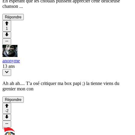
En espérant que les chouals puissent apprécier cette délicieuse
chanson ...
Répondre
1
anonyme
13 ans
Ah ah ah.... T'a osé critiquer ma box papi ;) la tienne viens du
grenier mon con
Répondre
-2