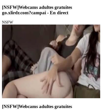
[NSFW]
Webcams adultes gratuites
go.xlirdr.com?campai
- En direct
NSFW
[NSFW]
Webcams adultes gratuites