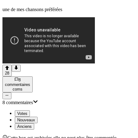
une de mes chansons préférées
28
8
commentaire
s
com
s
8
commentaire
s
Votes
Nouveaux
Anciens
Cette box est archivées elle ne peut plus être commentée.