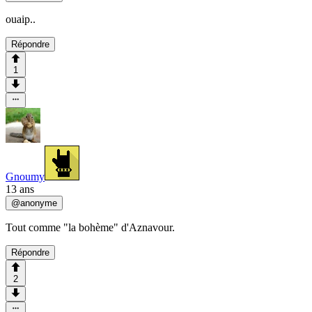
ouaip..
Répondre
1
Gnoumy
13 ans
@
anonyme
Tout comme "la bohème" d'Aznavour.
Répondre
2