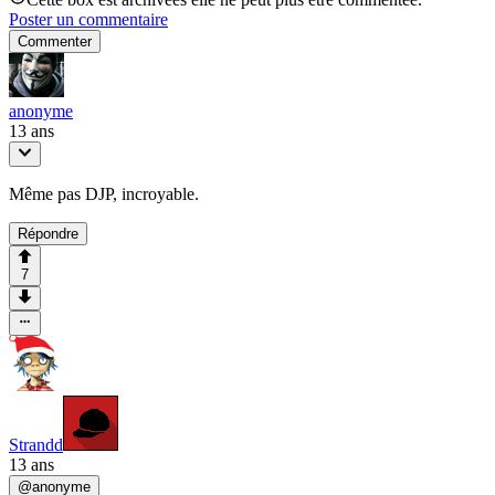
Poster un commentaire
Commenter
anonyme
13 ans
Même pas DJP, incroyable.
Répondre
7
Strandd
13 ans
@
anonyme