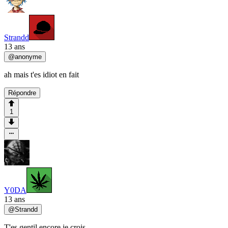
Strandd
13 ans
@
anonyme
ah mais t'es idiot en fait
Répondre
1
Y0DA
13 ans
@
Strandd
T'es gentil encore je crois