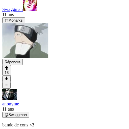
Swaggman
11 ans
@
Monarks
Répondre
16
anonyme
11 ans
@
Swaggman
bande de cons <3