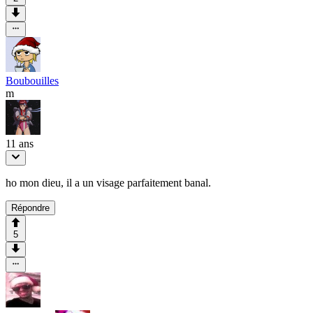
Boubouilles
m
11 ans
ho mon dieu, il a un visage parfaitement banal.
Répondre
5