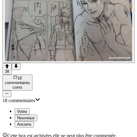
38
18
commentaire
s
com
s
18
commentaire
s
Votes
Nouveaux
Anciens
Cette box est archivées elle ne peut plus être commentée.