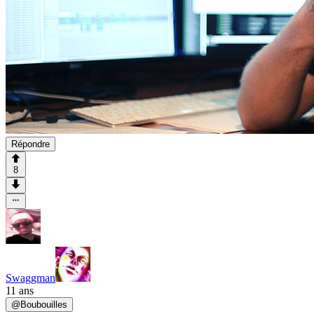
Répondre
8
Swaggman
11 ans
@
Boubouilles