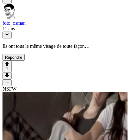
foto_osman
11 ans
Ils ont tous le même visage de toute façon…
Répondre
1
NSFW