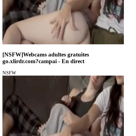
[NSFW]
Webcams adultes gratuites
go.xlirdr.com?campai
- En direct
NSFW