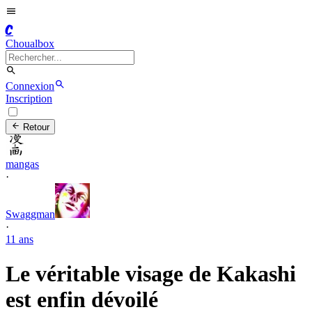
C
Choualbox
Connexion
Inscription
Retour
mangas
·
Swaggman
·
11 ans
Le véritable visage de Kakashi
est enfin dévoilé