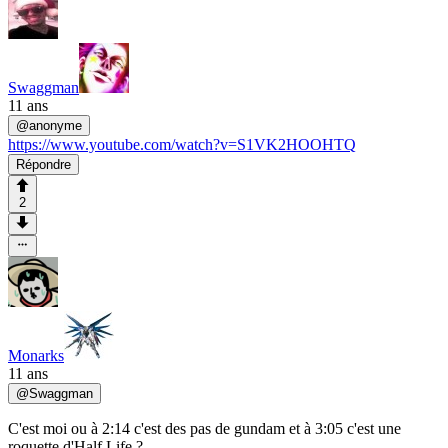
Swaggman
11 ans
@
anonyme
https://www.youtube.com/watch?v=S1VK2HOOHTQ
Répondre
2
Monarks
11 ans
@
Swaggman
C'est moi ou à 2:14 c'est des pas de gundam et à 3:05 c'est une
roquette d'Half Life ?