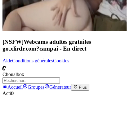
[NSFW]
Webcams adultes gratuites
go.xlirdr.com?campai
- En direct
Aide
Conditions générales
Cookies
C
Choualbox
Accueil
Groupes
Génerateur
Plus
Actifs