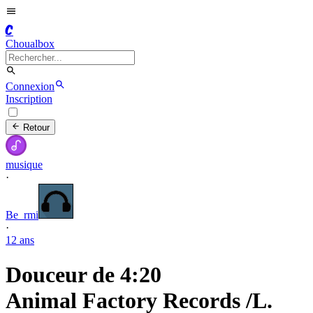
C
Choualbox
Connexion
Inscription
Retour
musique
·
Be_rmi
·
12 ans
Douceur de 4:20
Animal Factory Records /L.