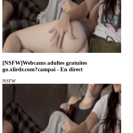
[NSFW]
Webcams adultes gratuites
go.xlirdr.com?campai
- En direct
NSFW