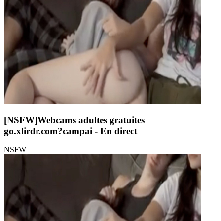
[NSFW]
Webcams adultes gratuites
go.xlirdr.com?campai
- En direct
NSFW