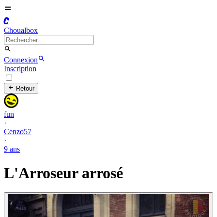
C
Choualbox
Connexion
Inscription
Retour
fun
·
Cenzo57
·
9 ans
L'Arroseur arrosé