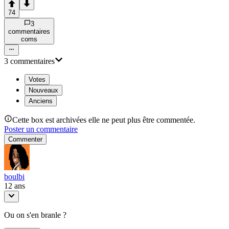
74
3
commentaire
s
com
s
3
commentaire
s
Votes
Nouveaux
Anciens
Cette box est archivées elle ne peut plus être commentée.
Poster un commentaire
Commenter
boulbi
12 ans
Ou on s'en branle ?