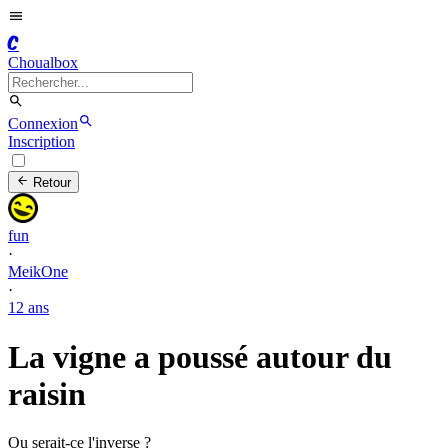
C
Choualbox
Connexion
Inscription
Retour
fun
·
MeikOne
·
12 ans
La vigne a poussé autour du
raisin
Ou serait-ce l'inverse ?