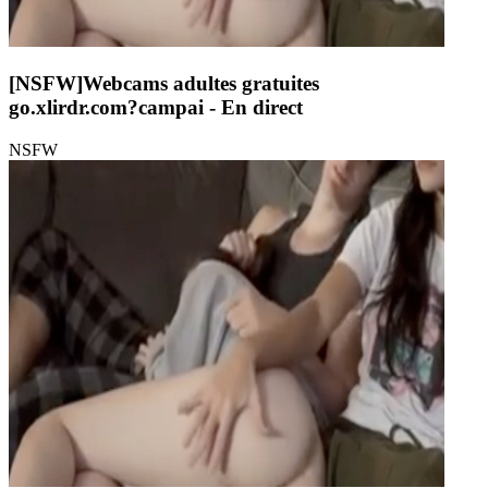
[NSFW]
Webcams adultes gratuites
go.xlirdr.com?campai
- En direct
NSFW