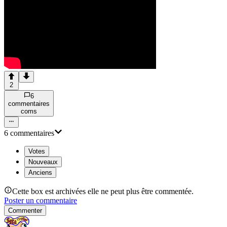
2
6
commentaire
s
com
s
6
commentaire
s
Votes
Nouveaux
Anciens
Cette box est archivées elle ne peut plus être commentée.
Poster un commentaire
Commenter