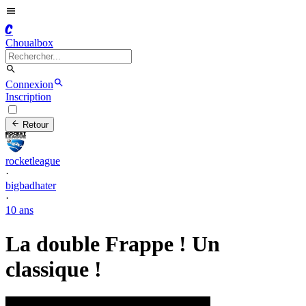
C
Choualbox
Connexion
Inscription
Retour
rocketleague
·
bigbadhater
·
10 ans
La double Frappe ! Un
classique !