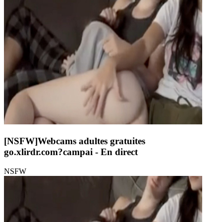
[NSFW]
Webcams adultes gratuites
go.xlirdr.com?campai
- En direct
NSFW