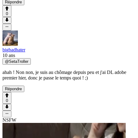
Répondre
0
bigbadhater
10 ans
@
SetaTroller
ahah ! Non non, je suis au chômage depuis peu et j'ai DL adobe
premier hier, donc je passe le temps quoi ! ;)
Répondre
0
NSFW