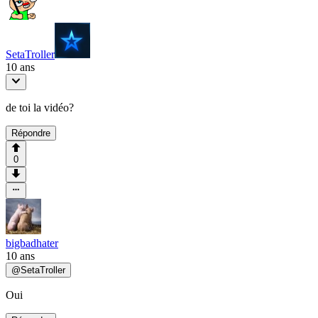
SetaTroller
10 ans
de toi la vidéo?
Répondre
0
bigbadhater
10 ans
@
SetaTroller
Oui