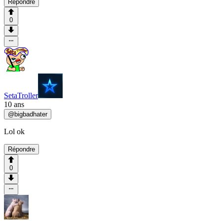
Répondre
0
SetaTroller
10 ans
@
bigbadhater
Lol ok
Répondre
0