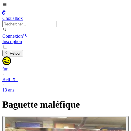
C
Choualbox
Connexion
Inscription
Retour
fun
·
Bell_X1
·
13 ans
Baguette maléfique