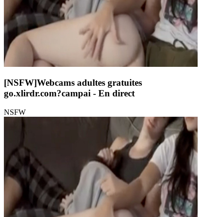
[NSFW]
Webcams adultes gratuites
go.xlirdr.com?campai
- En direct
NSFW