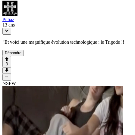
Piltiaz
13 ans
"Et voici une magnifique évolution technologique ; le Trigode !!
Répondre
3
NSFW