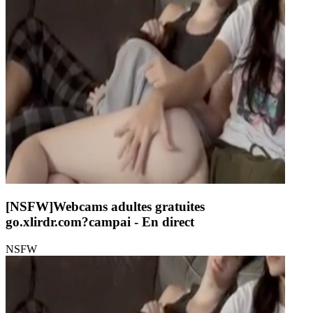
[NSFW]
Webcams adultes gratuites
go.xlirdr.com?campai
- En direct
NSFW