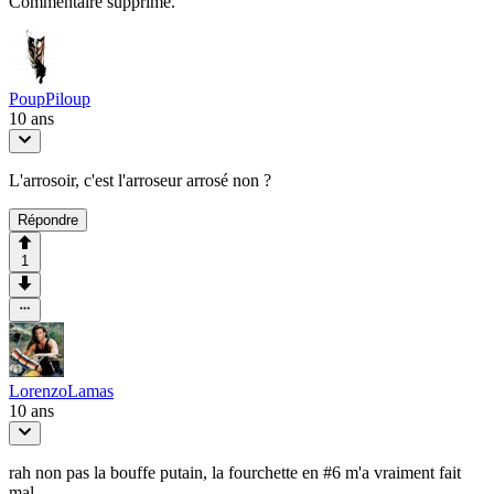
Commentaire supprimé.
PoupPiloup
10 ans
L'arrosoir, c'est l'arroseur arrosé non ?
Répondre
1
LorenzoLamas
10 ans
rah non pas la bouffe putain, la fourchette en #6 m'a vraiment fait
mal...