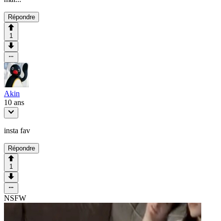
Répondre
1
Akin
10 ans
insta fav
Répondre
1
NSFW