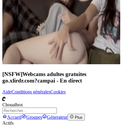
[NSFW]
Webcams adultes gratuites
go.xlirdr.com?campai
- En direct
Aide
Conditions générales
Cookies
C
Choualbox
Accueil
Groupes
Génerateur
Plus
Actifs