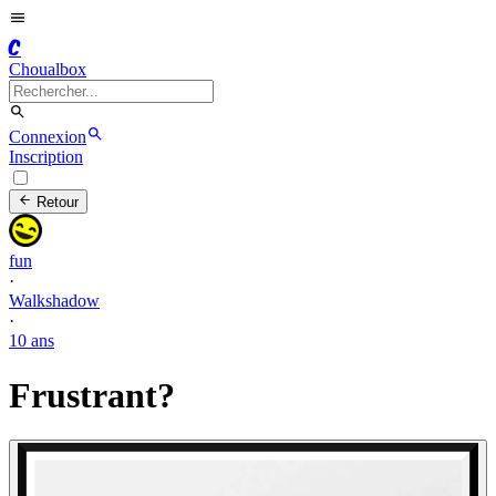
C
Choualbox
Connexion
Inscription
Retour
fun
·
Walkshadow
·
10 ans
Frustrant?