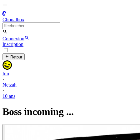
C
Choualbox
Connexion
Inscription
Retour
fun
·
Netzah
·
10 ans
Boss incoming ...