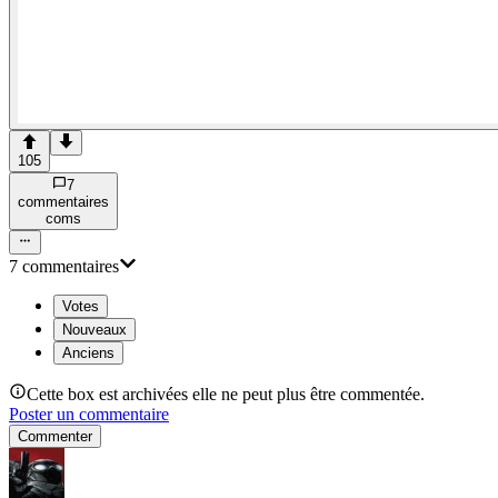
105
7
commentaire
s
com
s
7
commentaire
s
Votes
Nouveaux
Anciens
Cette box est archivées elle ne peut plus être commentée.
Poster un commentaire
Commenter