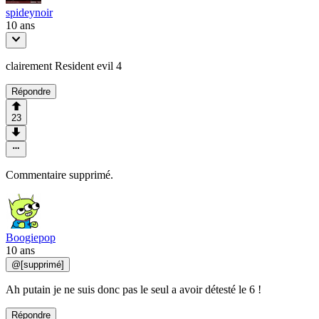
spideynoir
10 ans
clairement Resident evil 4
Répondre
23
Commentaire supprimé.
Boogiepop
10 ans
@
[supprimé]
Ah putain je ne suis donc pas le seul a avoir détesté le 6 !
Répondre