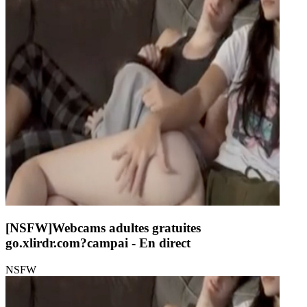
[NSFW]
Webcams adultes gratuites
go.xlirdr.com?campai
- En direct
NSFW