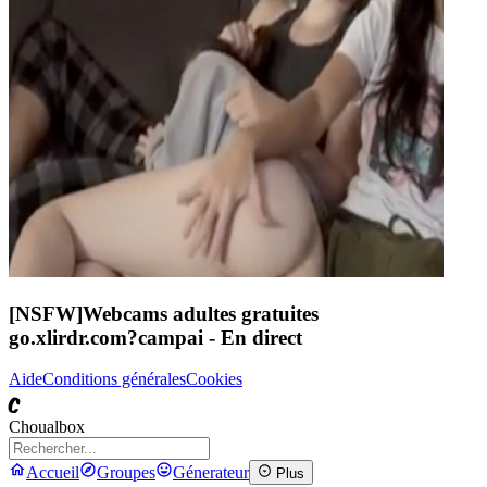
[NSFW]
Webcams adultes gratuites
go.xlirdr.com?campai
- En direct
Aide
Conditions générales
Cookies
C
Choualbox
Accueil
Groupes
Génerateur
Plus