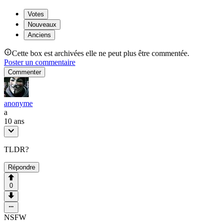
Votes
Nouveaux
Anciens
Cette box est archivées elle ne peut plus être commentée.
Poster un commentaire
Commenter
anonyme
a
10 ans
TLDR?
Répondre
0
NSFW