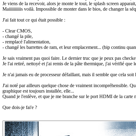
Je viens de la recevoir, alors je monte le tout, le splash screen apparait,
Maiiiiiiiiiis voilà. Impossible de monter dans le bios, de changer la sé
J'ai fait tout ce qui était possible :
- Clear CMOS,
- changé la pile,
- remplacé l'alimentation,
- changé les barrettes de ram, et leur emplacement... (bip continu quan
Je sais vraiment pas quoi faire. Le dernier truc que je peux pas checker
Je l'ai retiré, nettoyé et j'ai remis de la pâte thermique, j'ai vérifié que l
Je n'ai jamais eu de processeur défaillant, mais il semble que cela soi
J'ai noté par ailleurs quelque chose de vraiment incompréhensible. Qua
graphique est toujours installée, elle...
Quand je l'enlève, et que je me branche sur le port HDMI de la carte mè
Que dois-je fai'e ?