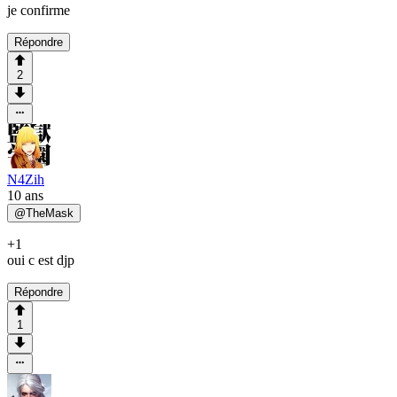
je confirme
Répondre
2
N4Zih
10 ans
@
TheMask
+1
oui c est djp
Répondre
1