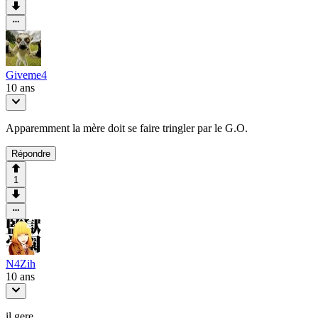
Giveme4
10 ans
Apparemment la mère doit se faire tringler par le G.O.
Répondre
1
N4Zih
10 ans
il gere