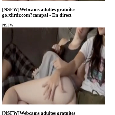
[NSFW]
Webcams adultes gratuites
go.xlirdr.com?campai
- En direct
NSFW
[NSFW]
Webcams adultes gratuites