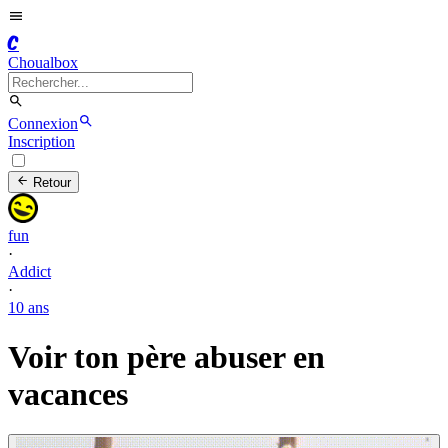
C
Choualbox
Connexion
Inscription
Retour
fun
·
Addict
·
10 ans
Voir ton père abuser en
vacances