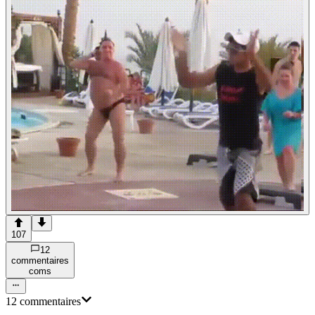
107
12
commentaire
s
com
s
12
commentaire
s