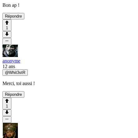
Bon ap !
Répondre
1
anonyme
12 ans
@
Whit3stR
Merci, toi aussi !
Répondre
1