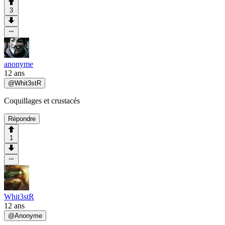
3
anonyme
12 ans
@
Whit3stR
Coquillages et crustacés
Répondre
1
Whit3stR
12 ans
@
Anonyme