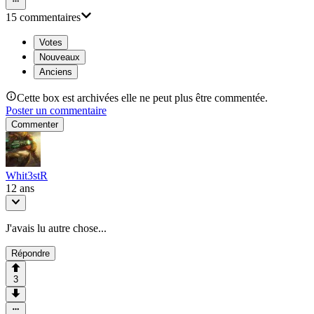
15
commentaire
s
Votes
Nouveaux
Anciens
Cette box est archivées elle ne peut plus être commentée.
Poster un commentaire
Commenter
Whit3stR
12 ans
J'avais lu autre chose...
Répondre
3