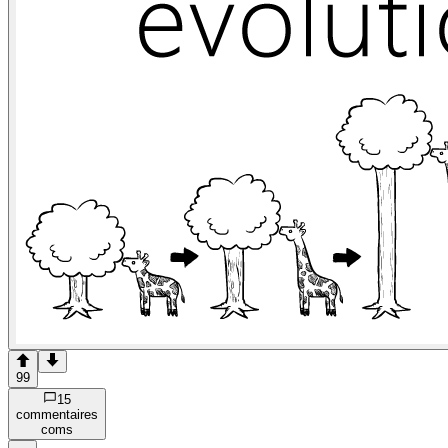
99
15
commentaire
s
com
s