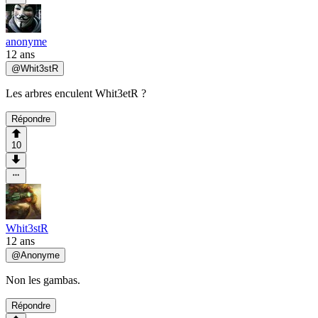
anonyme
12 ans
@
Whit3stR
Les arbres enculent Whit3etR ?
Répondre
10
Whit3stR
12 ans
@
Anonyme
Non les gambas.
Répondre