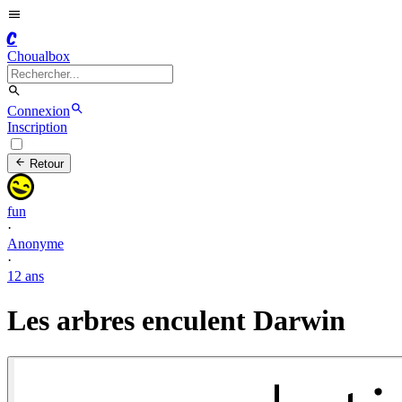
C
Choualbox
Connexion
Inscription
Retour
fun
·
Anonyme
·
12 ans
Les arbres enculent Darwin