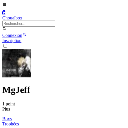
C
Choualbox
Connexion
Inscription
MgJeff
1
point
Plus
Boxs
Trophées