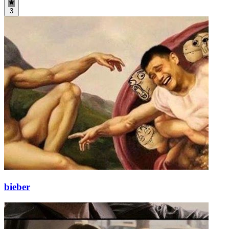
3
bieber