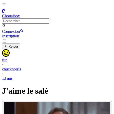
C
Choualbox
Connexion
Inscription
Retour
fun
·
chucknorris
·
13 ans
J'aime le salé