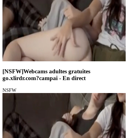
[NSFW]
Webcams adultes gratuites
go.xlirdr.com?campai
- En direct
NSFW