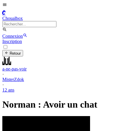
C
Choualbox
Connexion
Inscription
Retour
a-ne-pas-voir
·
MisterZdok
·
12 ans
Norman : Avoir un chat