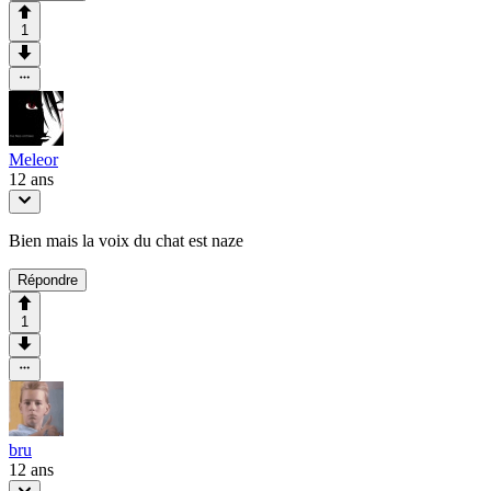
1
Meleor
12 ans
Bien mais la voix du chat est naze
Répondre
1
bru
12 ans