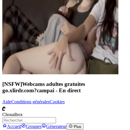
[NSFW]
Webcams adultes gratuites
go.xlirdr.com?campai
- En direct
Aide
Conditions générales
Cookies
C
Choualbox
Accueil
Groupes
Génerateur
Plus