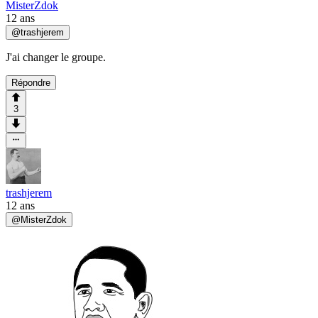
MisterZdok
12 ans
@
trashjerem
J'ai changer le groupe.
Répondre
3
trashjerem
12 ans
@
MisterZdok