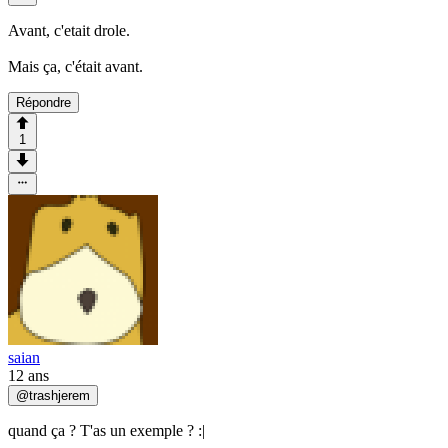
Avant, c'etait drole.
Mais ça, c'était avant.
Répondre
1
saian
12 ans
@
trashjerem
quand ça ? T'as un exemple ? :|