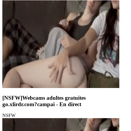
[NSFW]
Webcams adultes gratuites
go.xlirdr.com?campai
- En direct
NSFW