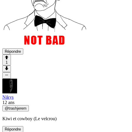
Répondre
1
Nikys
12 ans
@
trashjerem
Kiwi et cowboy (Le velcrou)
Répondre