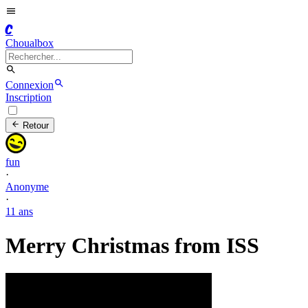
C
Choualbox
Connexion
Inscription
Retour
fun
·
Anonyme
·
11 ans
Merry Christmas from ISS