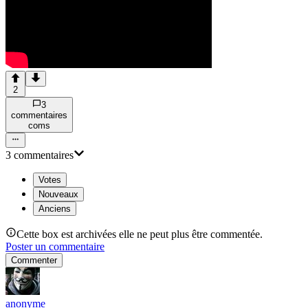
2
3
commentaire
s
com
s
3
commentaire
s
Votes
Nouveaux
Anciens
Cette box est archivées elle ne peut plus être commentée.
Poster un commentaire
Commenter
anonyme