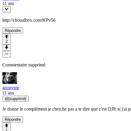
11 ans
http://choualbox.com/KPv56
Répondre
2
Commentaire supprimé.
anonyme
11 ans
@
[supprimé]
Je donne le complément je cherche pas a te dire que c'est DJP, si j'ai 
Répondre
1