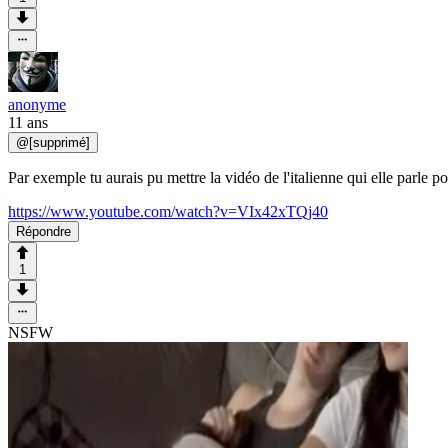
anonyme
11 ans
@
[supprimé]
Par exemple tu aurais pu mettre la vidéo de l'italienne qui elle parle
https://www.youtube.com/watch?v=VIx42xTQj40
Répondre
1
NSFW