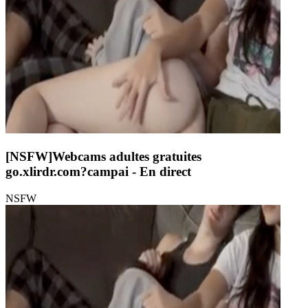
[NSFW]
Webcams adultes gratuites
go.xlirdr.com?campai
- En direct
NSFW