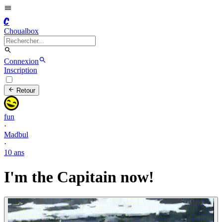
C
Choualbox
Connexion
Inscription
Retour
fun
·
Madbul
·
10 ans
I'm the Capitain now!