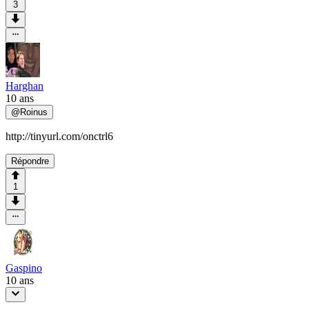
3
Harghan
10 ans
@
Roinus
http://tinyurl.com/onctrl6
Répondre
1
Gaspino
10 ans