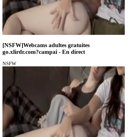
[NSFW]
Webcams adultes gratuites
go.xlirdr.com?campai
- En direct
NSFW