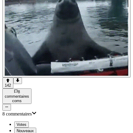
142
8
commentaire
s
com
s
8
commentaire
s
Votes
Nouveaux