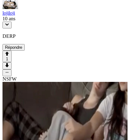
lojiloji
10 ans
DERP
Répondre
1
NSFW