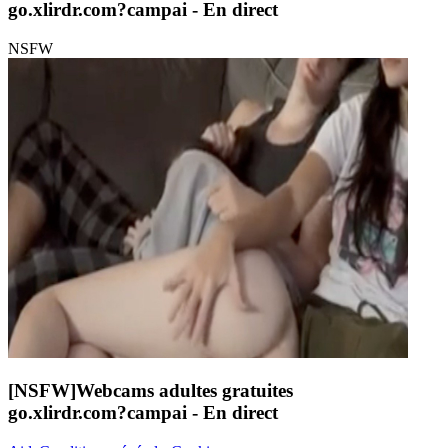
go.xlirdr.com?campai
- En direct
NSFW
[NSFW]
Webcams adultes gratuites
go.xlirdr.com?campai
- En direct