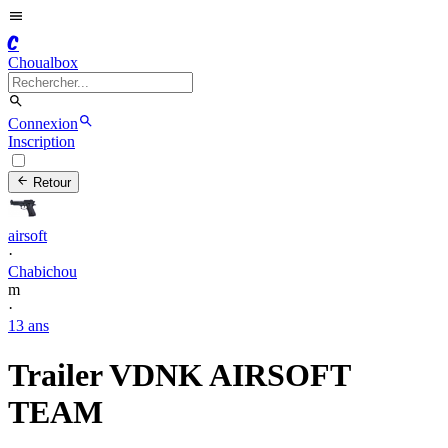
C
Choualbox
Connexion
Inscription
Retour
airsoft
·
Chabichou
m
·
13 ans
Trailer VDNK AIRSOFT
TEAM