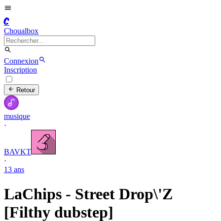
C
Choualbox
Connexion
Inscription
Retour
musique
·
BAVKT
·
13 ans
LaChips - Street Drop\'Z
[Filthy dubstep]