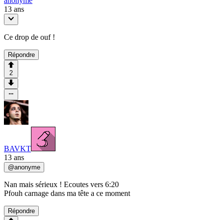
anonyme
13 ans
Ce drop de ouf !
Répondre
2
BAVKT
13 ans
@
anonyme
Nan mais sérieux ! Ecoutes vers 6:20
Pfouh carnage dans ma tête a ce moment
Répondre