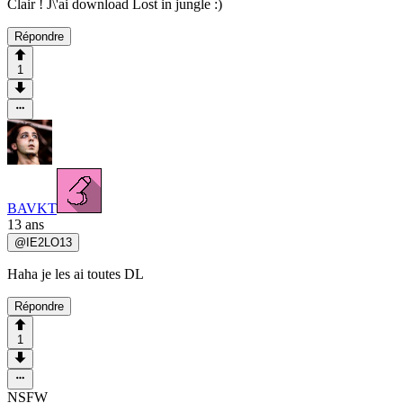
Clair ! J\'ai download Lost in jungle :)
Répondre
1
BAVKT
13 ans
@
IE2LO13
Haha je les ai toutes DL
Répondre
1
NSFW