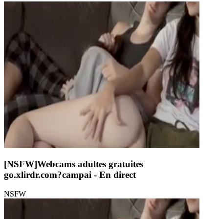
[NSFW]
Webcams adultes gratuites
go.xlirdr.com?campai
- En direct
NSFW