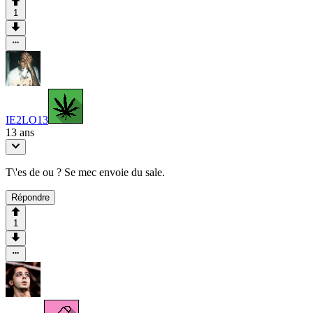
1
IE2LO13
13 ans
T\'es de ou ? Se mec envoie du sale.
Répondre
1