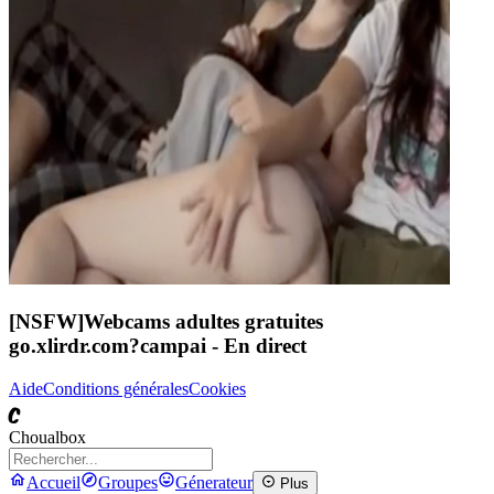
[NSFW]
Webcams adultes gratuites
go.xlirdr.com?campai
- En direct
Aide
Conditions générales
Cookies
C
Choualbox
Accueil
Groupes
Génerateur
Plus