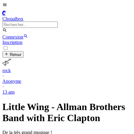
C
Choualbox
Connexion
Inscription
Retour
rock
·
Anonyme
·
13 ans
Little Wing - Allman Brothers
Band with Eric Clapton
De la très grand musique !