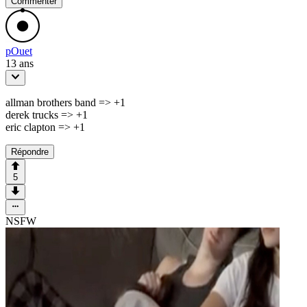
Commenter
pOuet
13 ans
allman brothers band => +1
derek trucks => +1
eric clapton => +1
Répondre
5
NSFW