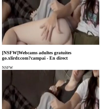
[NSFW]
Webcams adultes gratuites
go.xlirdr.com?campai
- En direct
NSFW