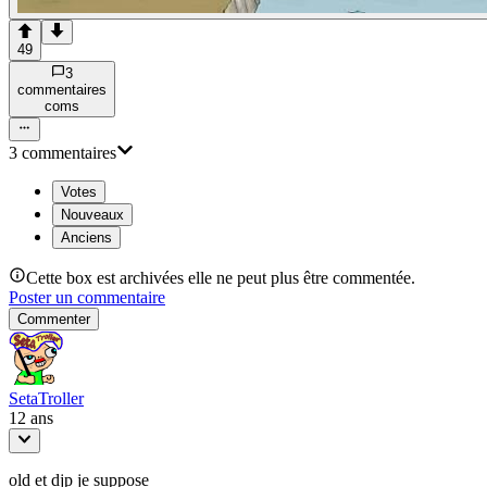
49
3
commentaire
s
com
s
3
commentaire
s
Votes
Nouveaux
Anciens
Cette box est archivées elle ne peut plus être commentée.
Poster un commentaire
Commenter
SetaTroller
12 ans
old et djp je suppose