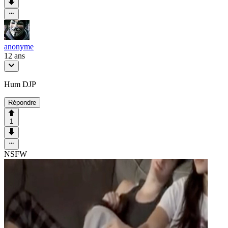
anonyme
12 ans
Hum DJP
Répondre
1
NSFW