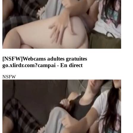
[NSFW]
Webcams adultes gratuites
go.xlirdr.com?campai
- En direct
NSFW