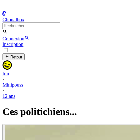
C
Choualbox
Connexion
Inscription
Retour
fun
·
Minipouss
·
12 ans
Ces politichiens...