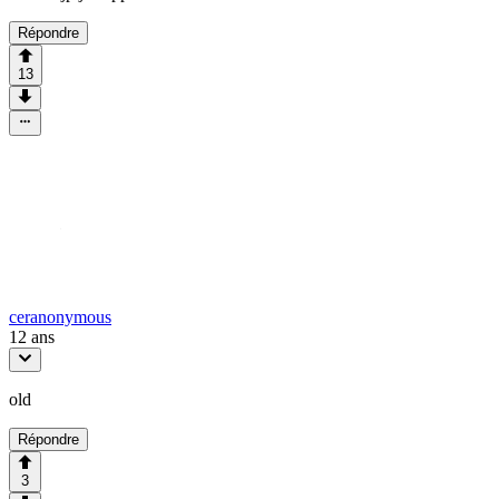
Répondre
13
ceranonymous
12 ans
old
Répondre
3