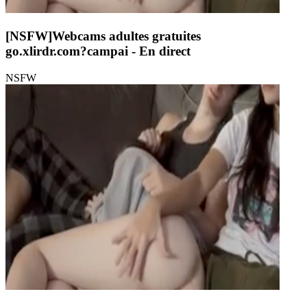
[NSFW]
Webcams adultes gratuites
go.xlirdr.com?campai
- En direct
NSFW