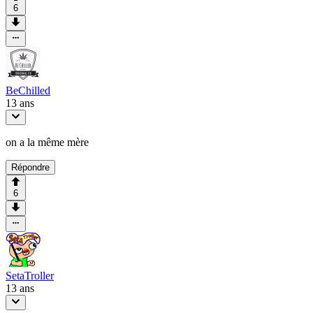
6
BeChilled
13 ans
on a la même mère
Répondre
6
SetaTroller
13 ans