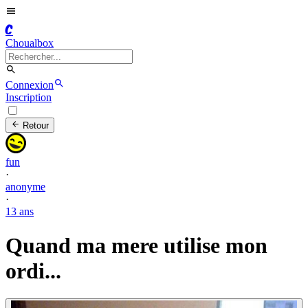
C
Choualbox
Connexion
Inscription
Retour
fun
·
anonyme
·
13 ans
Quand ma mere utilise mon
ordi...