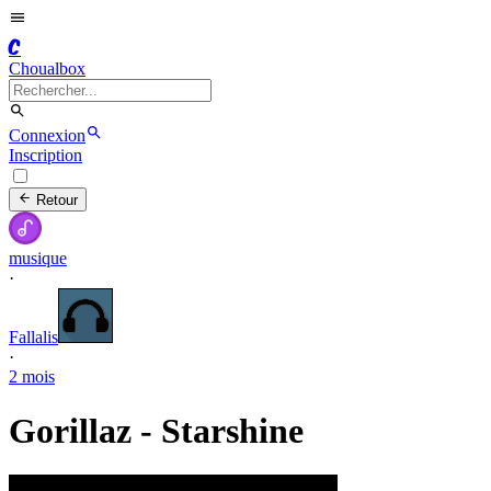
C
Choualbox
Connexion
Inscription
Retour
musique
·
Fallalis
·
2 mois
Gorillaz - Starshine