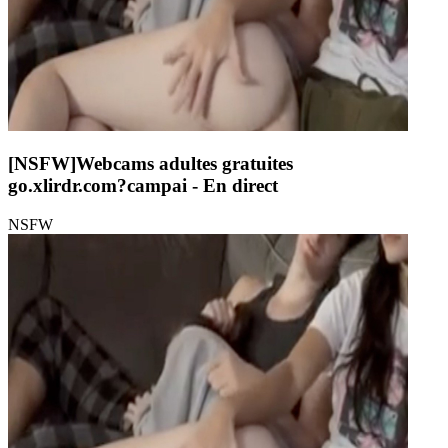
[NSFW]
Webcams adultes gratuites
go.xlirdr.com?campai
- En direct
NSFW