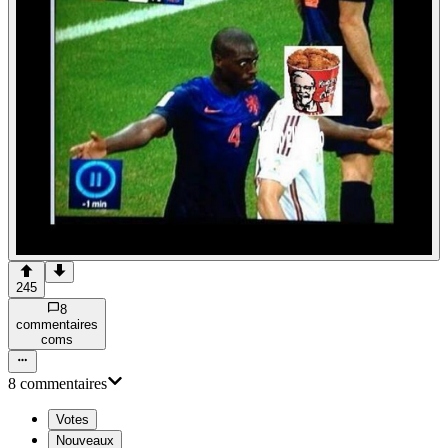
245
8
commentaire
s
com
s
8
commentaire
s
Votes
Nouveaux