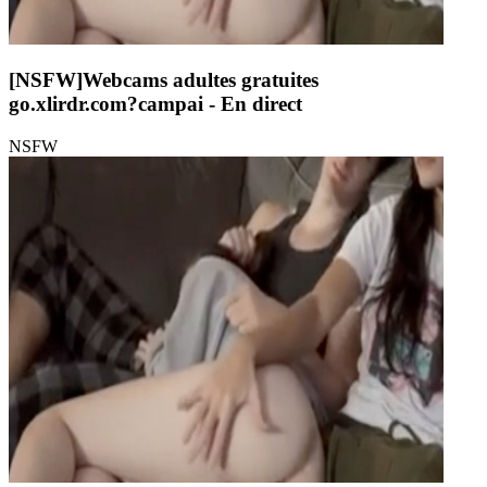
[NSFW]
Webcams adultes gratuites
go.xlirdr.com?campai
- En direct
NSFW