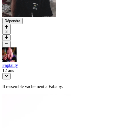
Répondre
3
Faptality
12 ans
Il ressemble vachement a Fababy.