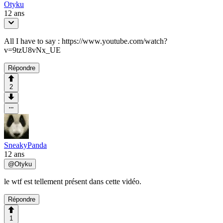
Otyku
12 ans
All I have to say : https://www.youtube.com/watch?
v=9tzU8vNx_UE
Répondre
2
SneakyPanda
12 ans
@
Otyku
le wtf est tellement présent dans cette vidéo.
Répondre
1