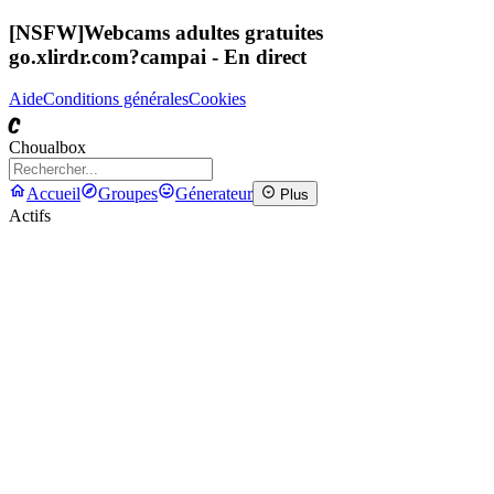
[NSFW]
Webcams adultes gratuites
go.xlirdr.com?campai
- En direct
Aide
Conditions générales
Cookies
C
Choualbox
Accueil
Groupes
Génerateur
Plus
Actifs