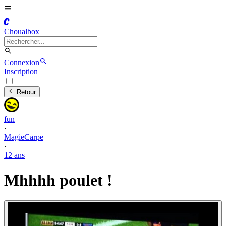
C
Choualbox
Connexion
Inscription
Retour
fun
·
MagieCarpe
·
12 ans
Mhhhh poulet !