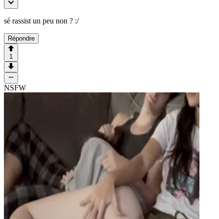
sé rassist un peu non ? :/
Répondre
1
NSFW