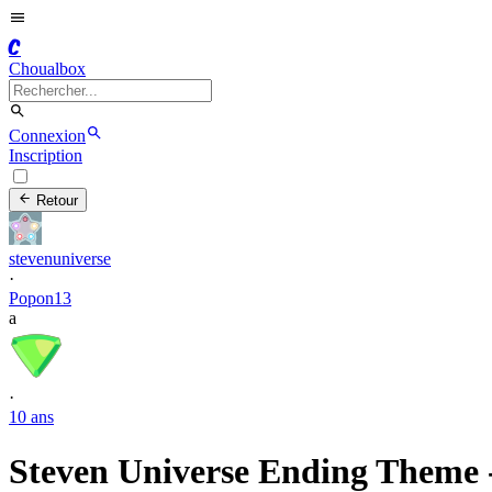
C
Choualbox
Connexion
Inscription
Retour
stevenuniverse
·
Popon13
a
·
10 ans
Steven Universe Ending Theme -