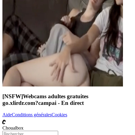
[NSFW]
Webcams adultes gratuites
go.xlirdr.com?campai
- En direct
Aide
Conditions générales
Cookies
C
Choualbox