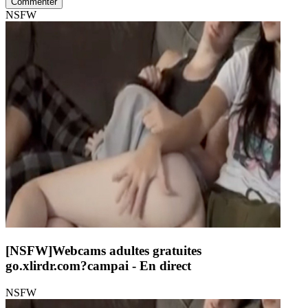
Commenter
NSFW
[NSFW]
Webcams adultes gratuites
go.xlirdr.com?campai
- En direct
NSFW