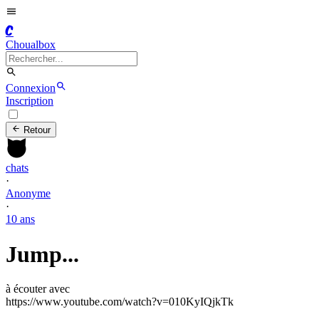
C
Choualbox
Connexion
Inscription
Retour
chats
·
Anonyme
·
10 ans
Jump...
à écouter avec
https://www.youtube.com/watch?v=010KyIQjkTk