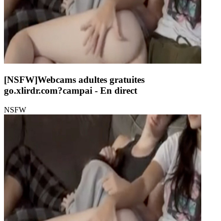
[NSFW]
Webcams adultes gratuites
go.xlirdr.com?campai
- En direct
NSFW