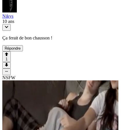
Nikys
10 ans
Ça ferait de bon chausson !
Répondre
1
NSFW