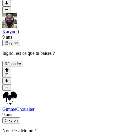
Karyud0
9 ans
@
kylon
Ingrid, est-ce que tu baises ?
Répondre
21
GimmeChoualter
9 ans
@
kylon
Non c'est Momo !