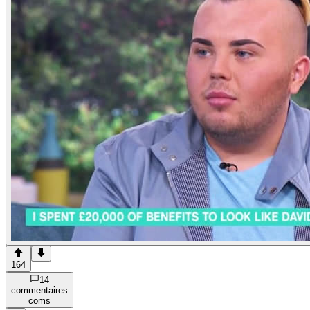
164
14
commentaire
s
com
s