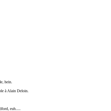
le, hein.
ble à Alain Deloin.
ford, euh.....