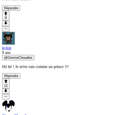
Répondre
8
kylon
9 ans
@
GimmeChoualter
Hé hé ! Je m'en vais comme un prince !!!
Répondre
11