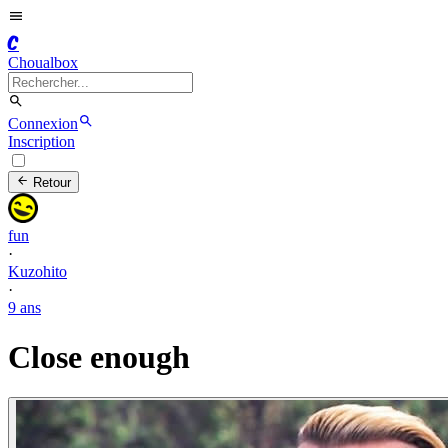
C
Choualbox
Connexion
Inscription
Retour
fun
·
Kuzohito
·
9 ans
Close enough