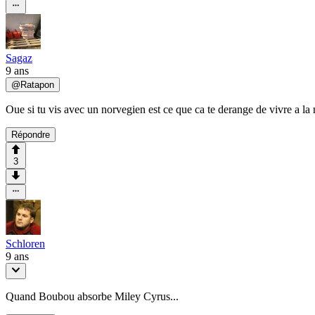
Sagaz
9 ans
@
Ratapon
Oue si tu vis avec un norvegien est ce que ca te derange de vivre a la
Répondre
3
Schloren
9 ans
Quand Boubou absorbe Miley Cyrus...