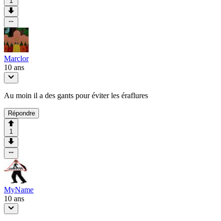
1
Marclor
10 ans
Au moin il a des gants pour éviter les éraflures
Répondre
1
MyName
10 ans