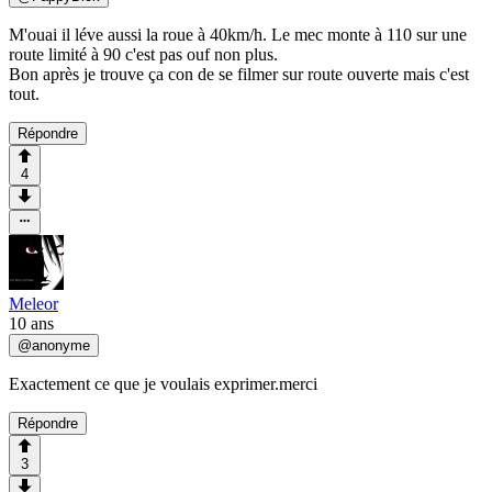
M'ouai il léve aussi la roue à 40km/h. Le mec monte à 110 sur une
route limité à 90 c'est pas ouf non plus.
Bon après je trouve ça con de se filmer sur route ouverte mais c'est
tout.
Répondre
4
Meleor
10 ans
@
anonyme
Exactement ce que je voulais exprimer.merci
Répondre
3