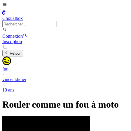
C
Choualbox
Connexion
Inscription
Retour
fun
·
vincentdidier
·
10 ans
Rouler comme un fou à moto