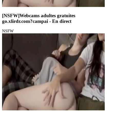
[NSFW]
Webcams adultes gratuites
go.xlirdr.com?campai
- En direct
NSFW