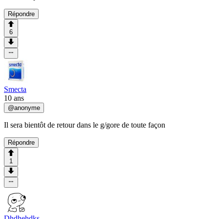
Répondre
6
Smecta
10 ans
@
anonyme
Il sera bientôt de retour dans le g/gore de toute façon
Répondre
1
Dhdhehdks