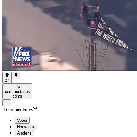
27
4
commentaire
s
com
s
4
commentaire
s
Votes
Nouveaux
Anciens