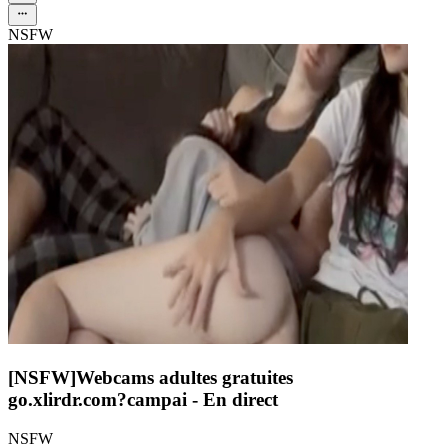
NSFW
[NSFW]
Webcams adultes gratuites
go.xlirdr.com?campai
- En direct
NSFW