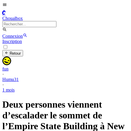
C
Choualbox
Connexion
Inscription
Retour
fun
·
Humu31
·
1 mois
Deux personnes viennent
d’escalader le sommet de
l’Empire State Building à New