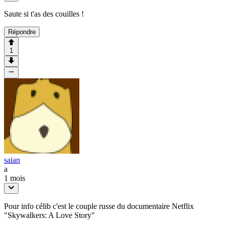
Saute si t'as des couilles !
Répondre
1
saian
a
1 mois
Pour info célib c'est le couple russe du documentaire Netflix
"Skywalkers: A Love Story"