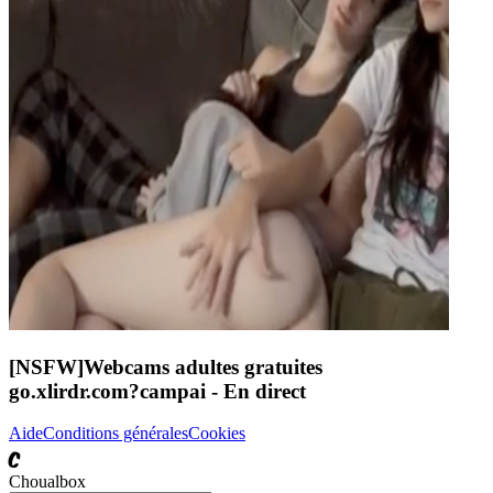
[NSFW]
Webcams adultes gratuites
go.xlirdr.com?campai
- En direct
Aide
Conditions générales
Cookies
C
Choualbox