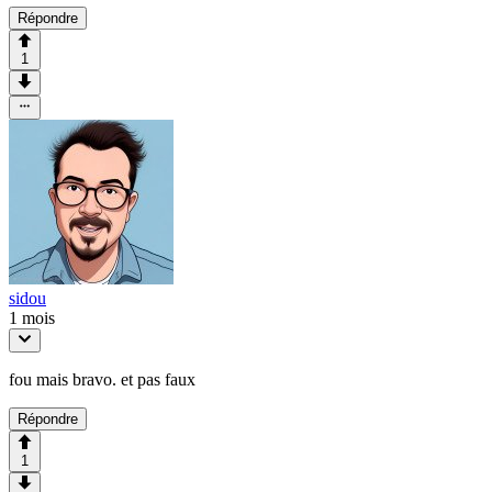
Répondre
1
sidou
1 mois
fou mais bravo. et pas faux
Répondre
1