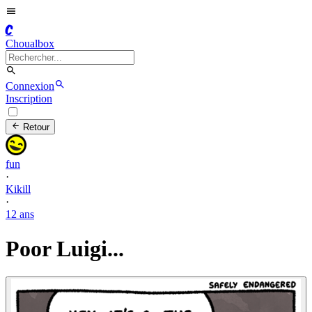
C
Choualbox
Connexion
Inscription
Retour
fun
·
Kikill
·
12 ans
Poor Luigi...