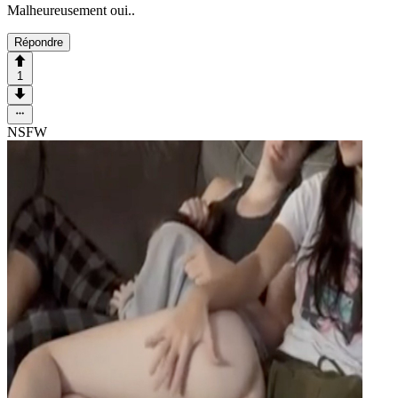
Malheureusement oui..
Répondre
1
NSFW