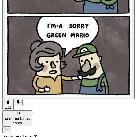
131
5
commentaire
s
com
s
5
commentaire
s