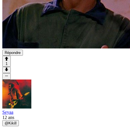
Répondre
1
Seyaa
12 ans
@
Kikill