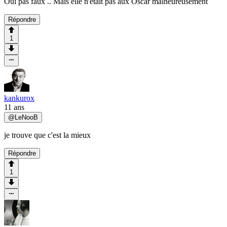
Oui pas faux .. Mais elle n'était pas aux Oscar malheureusement
Répondre
1
kankurox
11 ans
@
LeNooB
je trouve que c'est la mieux
Répondre
1