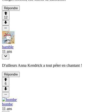
Répondre
12
hamble
11 ans
D'ailleurs Anna Kendrick a tout péter en chantant !
Répondre
6
bombe
11 ans