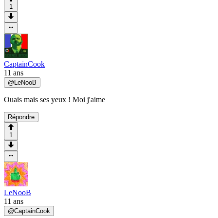
1
CaptainCook
11 ans
@
LeNooB
Ouais mais ses yeux ! Moi j'aime
Répondre
1
LeNooB
11 ans
@
CaptainCook