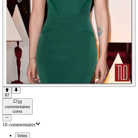
87
18
commentaire
s
com
s
18
commentaire
s
Votes