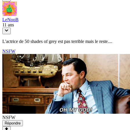
LeNooB
11 ans
L'actrice de 50 shades of grey est pas terrible mais le reste....
NSFW
NSFW
Répondre