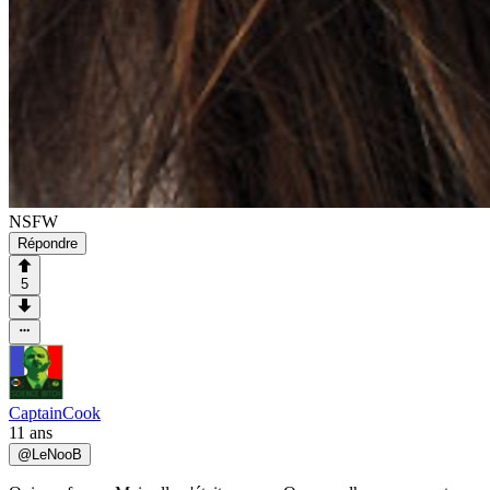
NSFW
Répondre
5
CaptainCook
11 ans
@
LeNooB