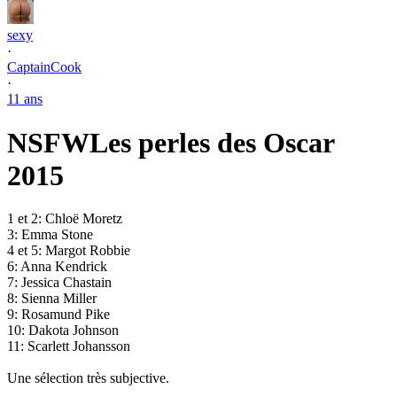
sexy
·
CaptainCook
·
11 ans
NSFW
Les perles des Oscar
2015
1 et 2: Chloë Moretz
3: Emma Stone
4 et 5: Margot Robbie
6: Anna Kendrick
7: Jessica Chastain
8: Sienna Miller
9: Rosamund Pike
10: Dakota Johnson
11: Scarlett Johansson
Une sélection très subjective.