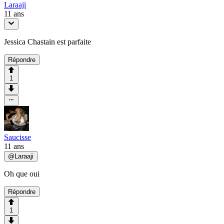
Laraaji
11 ans
Jessica Chastain est parfaite
Répondre
1
Saucisse
11 ans
@
Laraaji
Oh que oui
Répondre
1