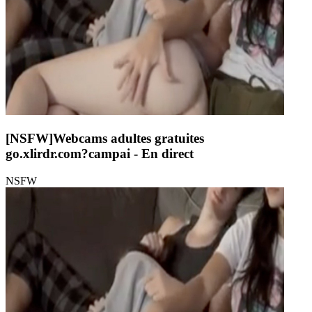
[NSFW]
Webcams adultes gratuites
go.xlirdr.com?campai
- En direct
NSFW