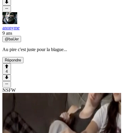
anonyme
9 ans
@
baUer
Au pire c'est juste pour la blague...
Répondre
4
NSFW