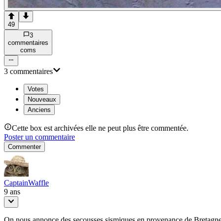
49
3
commentaire
s
com
s
3
commentaire
s
Votes
Nouveaux
Anciens
Cette box est archivées elle ne peut plus être commentée.
Poster un commentaire
Commenter
CaptainWaffle
9 ans
On nous annonce des secousses sismiques en provenance de Bretagne