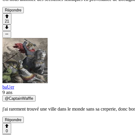
Répondre
21
baUer
9 ans
@
CaptainWaffle
j'ai rarement trouvé une ville dans le monde sans sa creperie, donc bo
Répondre
0