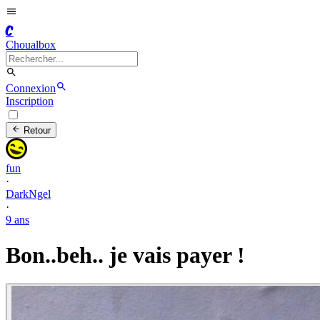
C
Choualbox
Connexion
Inscription
Retour
fun
·
DarkNgel
·
9 ans
Bon..beh.. je vais payer !