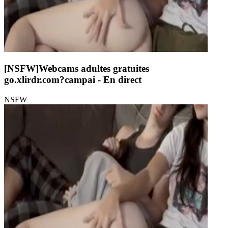
[NSFW]
Webcams adultes gratuites
go.xlirdr.com?campai
- En direct
NSFW