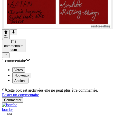
21
1
commentaire
com
1
commentaire
Votes
Nouveaux
Anciens
Cette box est archivées elle ne peut plus être commentée.
Poster un commentaire
Commenter
bombe
11 ans