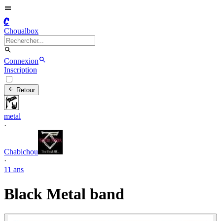
C
Choualbox
Connexion
Inscription
Retour
metal
·
Chabichou
·
11 ans
Black Metal band